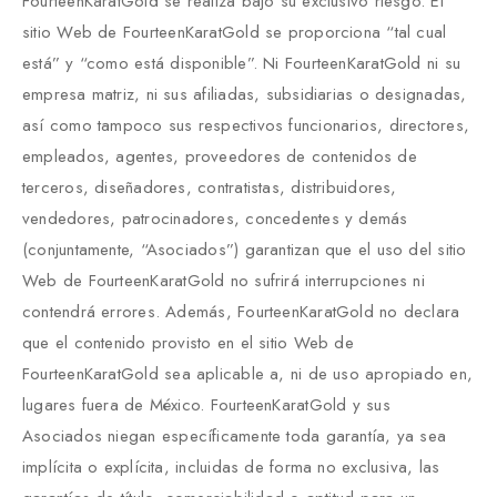
FourteenKaratGold se realiza bajo su exclusivo riesgo. El
sitio Web de FourteenKaratGold se proporciona “tal cual
está” y “como está disponible”. Ni FourteenKaratGold ni su
empresa matriz, ni sus afiliadas, subsidiarias o designadas,
así como tampoco sus respectivos funcionarios, directores,
empleados, agentes, proveedores de contenidos de
terceros, diseñadores, contratistas, distribuidores,
vendedores, patrocinadores, concedentes y demás
(conjuntamente, “Asociados”) garantizan que el uso del sitio
Web de FourteenKaratGold no sufrirá interrupciones ni
contendrá errores. Además, FourteenKaratGold no declara
que el contenido provisto en el sitio Web de
FourteenKaratGold sea aplicable a, ni de uso apropiado en,
lugares fuera de México. FourteenKaratGold y sus
Asociados niegan específicamente toda garantía, ya sea
implícita o explícita, incluidas de forma no exclusiva, las