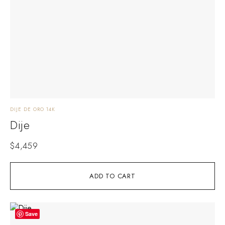
DIJE DE ORO 14K
Dije
$
4,459
ADD TO CART
Save