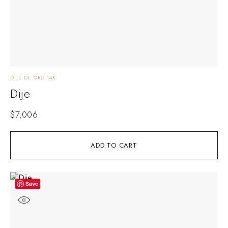
DIJE DE ORO 14K
Dije
$
7,006
ADD TO CART
Save