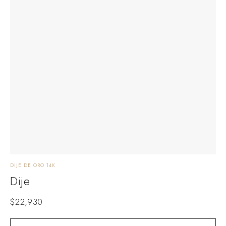
DIJE DE ORO 14K
Dije
$
22,930