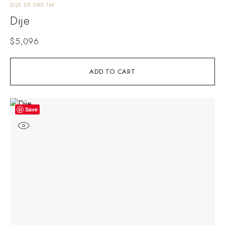
DIJE DE ORO 14K
Dije
$
5,096
ADD TO CART
Save