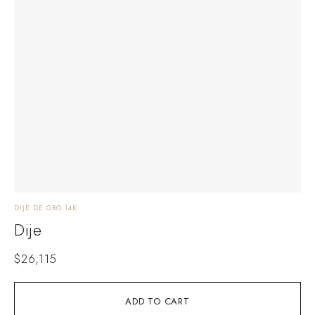
DIJE DE ORO 14K
Dije
$
26,115
ADD TO CART