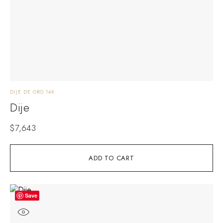
DIJE DE ORO 14K
Dije
$
7,643
ADD TO CART
Save