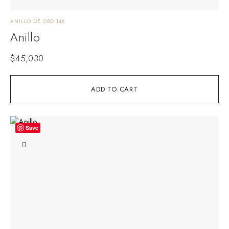
ANILLO DE ORO 14K
Anillo
$
45,030
ADD TO CART
Save