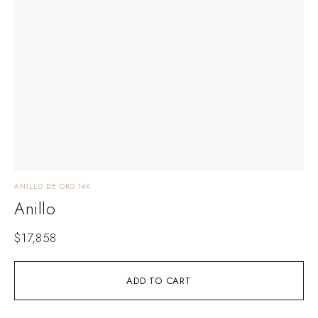
ANILLO DE ORO 14K
Anillo
$
17,858
ADD TO CART