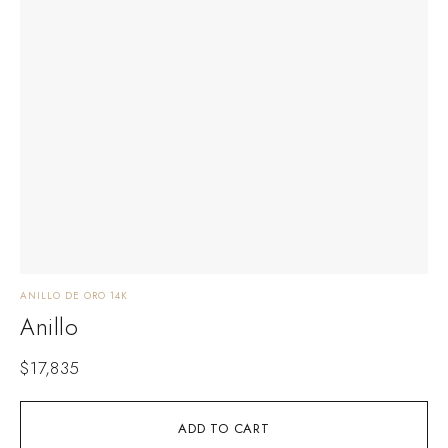
ANILLO DE ORO 14K
Anillo
$
17,835
ADD TO CART