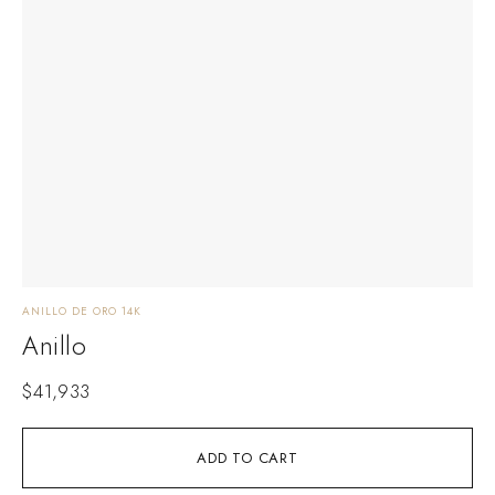
ANILLO DE ORO 14K
Anillo
$
41,933
ADD TO CART