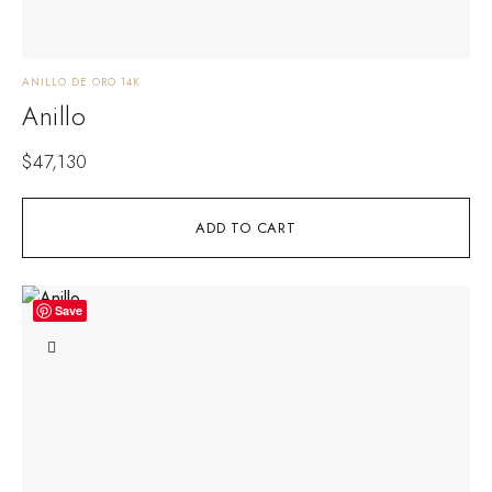
ANILLO DE ORO 14K
Anillo
$
47,130
ADD TO CART
Save