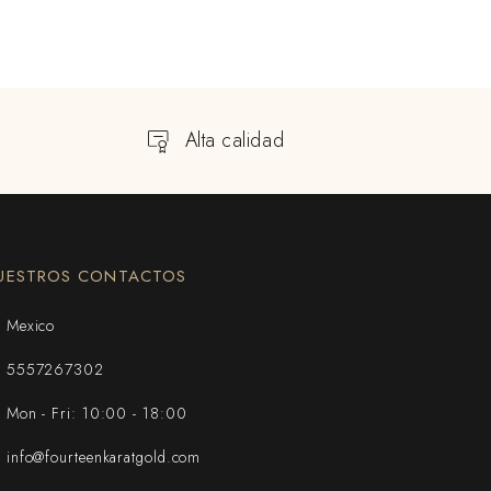
Alta calidad
UESTROS CONTACTOS
Mexico
5557267302
Mon - Fri: 10:00 - 18:00
info@fourteenkaratgold.com