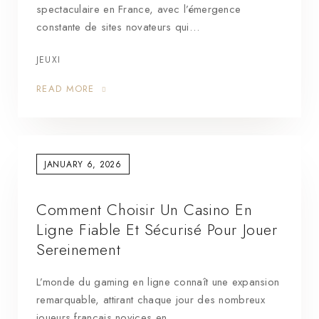
spectaculaire en France, avec l’émergence
constante de sites novateurs qui…
JEUXI
READ MORE
JANUARY 6, 2026
Comment Choisir Un Casino En
Ligne Fiable Et Sécurisé Pour Jouer
Sereinement
L’monde du gaming en ligne connaît une expansion
remarquable, attirant chaque jour des nombreux
joueurs français novices en…