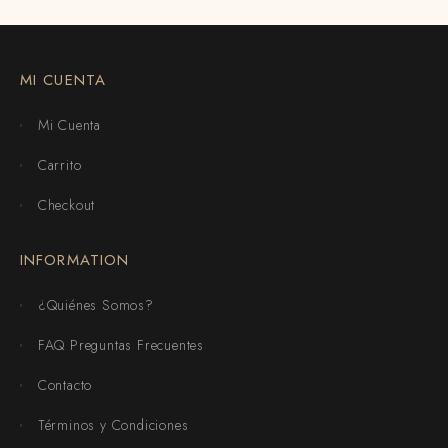
MI CUENTA
Mi Cuenta
Carrito
Checkout
INFORMATION
¿Quiénes Somos?
FAQ Preguntas Frecuentes
Contacto
Términos y Condiciones