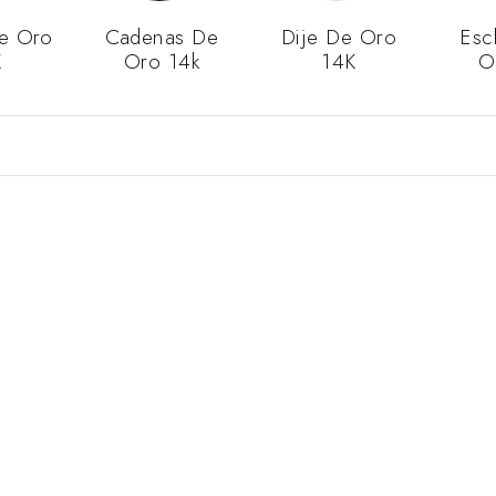
De Oro
Cadenas De
Dije De Oro
Esc
K
Oro 14k
14K
O