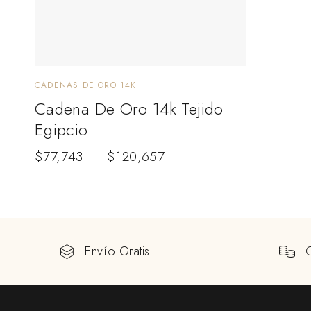
CADENAS DE ORO 14K
Cadena De Oro 14k Tejido
Egipcio
$
77,743
–
$
120,657
Envío Gratis