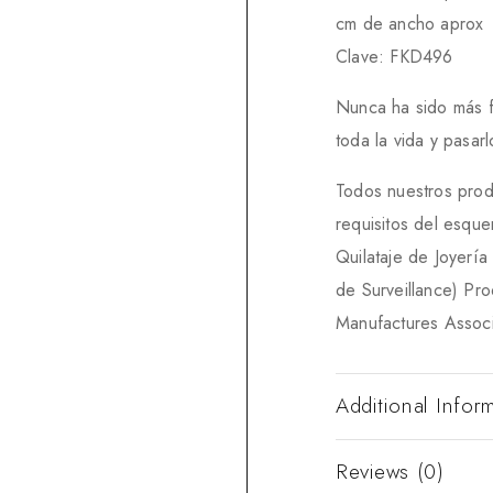
cm de ancho aprox
Clave: FKD496
Nunca ha sido más fác
toda la vida y pasa
Todos nuestros prod
requisitos del esqu
Quilataje de Joyerí
de Surveillance) Pr
Manufactures Associ
Additional Infor
Reviews (0)