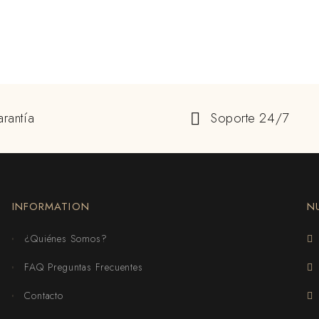
rantía
Soporte 24/7
INFORMATION
N
¿Quiénes Somos?
FAQ Preguntas Frecuentes
Contacto