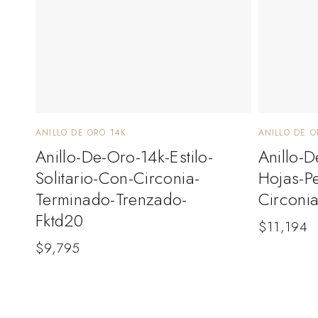
ANILLO DE ORO 14K
ANILLO DE O
Anillo-De-Oro-14k-Estilo-
Anillo-D
Solitario-Con-Circonia-
Hojas-P
Terminado-Trenzado-
Circoni
Fktd20
$
11,194
$
9,795