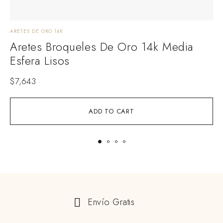
ARETES DE ORO 14K
A
Aretes Broqueles De Oro 14k Media
Esfera Lisos
$
7,643
ADD TO CART
Envío Gratis