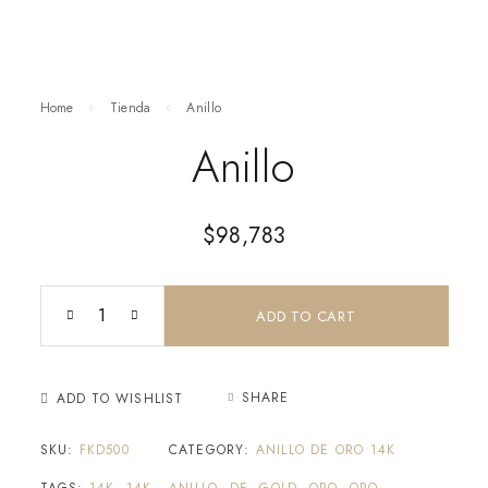
Home
Tienda
Anillo
Anillo
$
98,783
ADD TO CART
SHARE
ADD TO WISHLIST
SKU:
FKD500
CATEGORY:
ANILLO DE ORO 14K
TAGS:
14K
,
14K,
,
ANILLO
,
DE
,
GOLD
,
ORO
,
ORO,