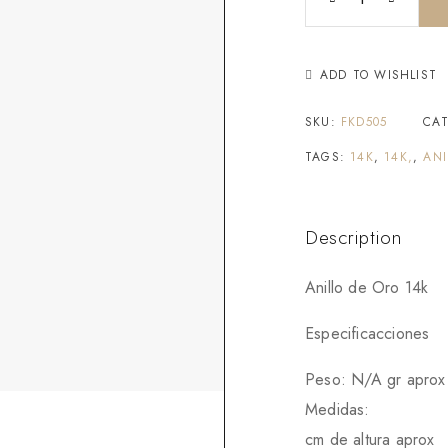
ADD TO WISHLIST
SKU:
FKD505
CA
TAGS:
14K
,
14K,
,
ANI
Description
Anillo de Oro 14k
Especificacciones
Peso: N/A gr aprox
Medidas:
cm de altura aprox