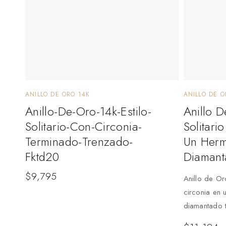
ANILLO DE ORO 14K
ANILLO DE O
Anillo-De-Oro-14k-Estilo-
Anillo D
Solitario-Con-Circonia-
Solitari
Terminado-Trenzado-
Un Herm
Fktd20
Diamant
$
9,795
Anillo de Oro
circonia en
diamantado 