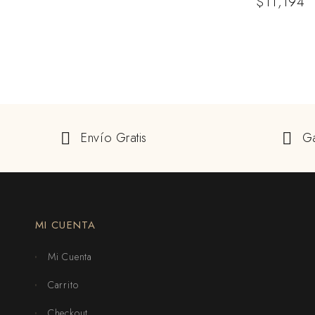
$
11,194
Envío Gratis
Ga
MI CUENTA
Mi Cuenta
Carrito
Checkout