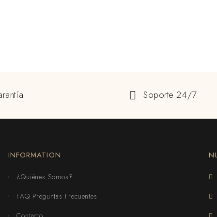
rantía
Soporte 24/7
INFORMATION
N
¿Quiénes Somos?
FAQ Preguntas Frecuentes
Contacto