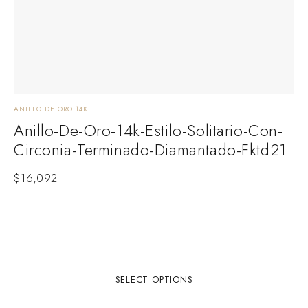
ANILLO DE ORO 14K
ANI
Anillo-De-Oro-14k-Estilo-Solitario-Con-
A
Circonia-Terminado-Diamantado-Fktd21
P
D
$
16,092
Ani
te
$
1
SELECT OPTIONS