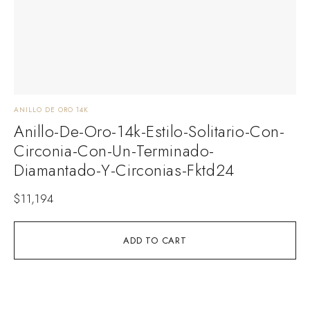
ANILLO DE ORO 14K
ANI
Anillo-De-Oro-14k-Estilo-Solitario-Con-
A
Circonia-Con-Un-Terminado-
C
Diamantado-Y-Circonias-Fktd24
$
1
$
11,194
ADD TO CART