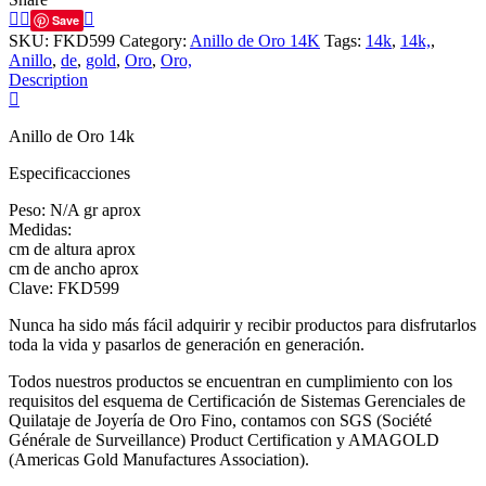
Save
SKU:
FKD599
Category:
Anillo de Oro 14K
Tags:
14k
,
14k,
,
Anillo
,
de
,
gold
,
Oro
,
Oro,
Description
Anillo de Oro 14k
Especificacciones
Peso: N/A gr aprox
Medidas:
cm de altura aprox
cm de ancho aprox
Clave: FKD599
Nunca ha sido más fácil adquirir y recibir productos para disfrutarlos
toda la vida y pasarlos de generación en generación.
Todos nuestros productos se encuentran en cumplimiento con los
requisitos del esquema de Certificación de Sistemas Gerenciales de
Quilataje de Joyería de Oro Fino, contamos con SGS (Société
Générale de Surveillance) Product Certification y AMAGOLD
(Americas Gold Manufactures Association).