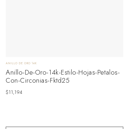
ANILLO DE ORO 14K
ARE
Anillo-De-Oro-14k-Estilo-Hojas-Petalos-
A
Con-Circonias-Fktd25
O
$
11,194
$
1