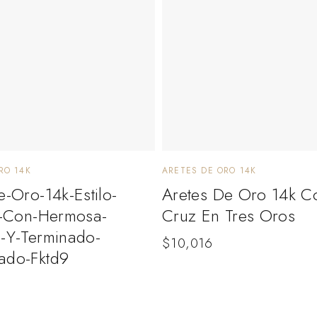
RO 14K
ARETES DE ORO 14K
e-Oro-14k-Estilo-
Aretes De Oro 14k C
io-Con-Hermosa-
Cruz En Tres Oros
a-Y-Terminado-
$
10,016
ado-Fktd9