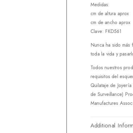
Medidas:
cm de altura aprox
cm de ancho aprox
Clave: FKD561
Nunca ha sido más fác
toda la vida y pasa
Todos nuestros prod
requisitos del esqu
Quilataje de Joyerí
de Surveillance) Pr
Manufactures Associ
Additional Infor