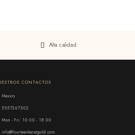
Alta calidad
UESTROS CONTACTOS
Mexico
5557267302
Mon - Fri: 10:00 - 18:00
info@fourteenkaratgold.com