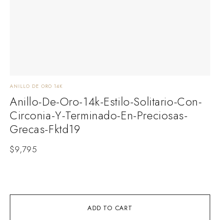
ANILLO DE ORO 14K
E
Anillo-De-Oro-14k-Estilo-Solitario-Con-
Circonia-Y-Terminado-En-Preciosas-
C
Grecas-Fktd19
E
c
$
9,795
ADD TO CART