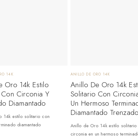
RO 14K
ANILLO DE ORO 14K
e Oro 14k Estilo
Anillo De Oro 14k Est
o Con Circonia Y
Solitario Con Circoni
do Diamantado
Un Hermoso Termina
Diamantado Trenzad
 14k estilo solitario con
erminado diamantado
Anillo de Oro 14k estilo solitari
circonia en un hermoso termina