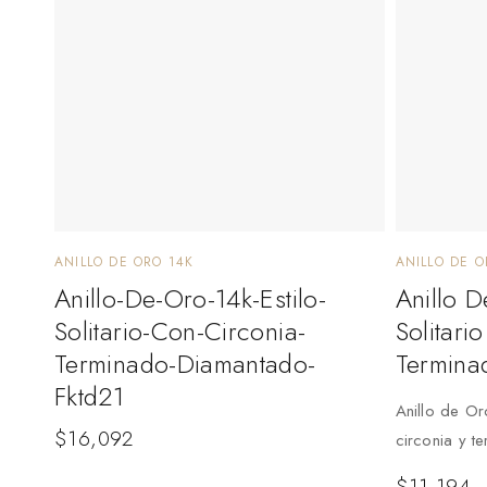
ANILLO DE ORO 14K
ANILLO DE O
Anillo-De-Oro-14k-Estilo-
Anillo D
Solitario-Con-Circonia-
Solitari
Terminado-Diamantado-
Termina
Fktd21
Anillo de Oro
$
16,092
circonia y t
$
11,194