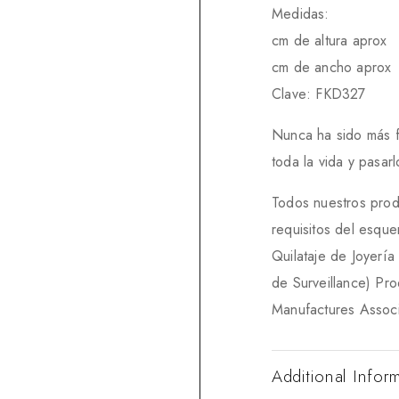
Medidas:
cm de altura aprox
cm de ancho aprox
Clave: FKD327
Nunca ha sido más fác
toda la vida y pasa
Todos nuestros prod
requisitos del esqu
Quilataje de Joyerí
de Surveillance) Pr
Manufactures Associ
Additional Infor