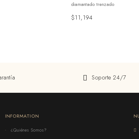
diamantado trenzado
$
11,194
rantía
Soporte 24/7
INFORMATION
N
¿Quiénes Somos?