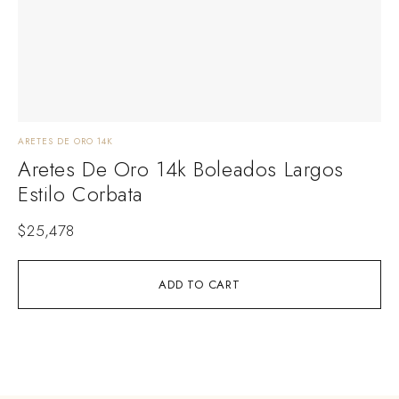
ARETES DE ORO 14K
ARE
Aretes De Oro 14k Boleados Largos
A
Estilo Corbata
S
$
25,478
$
1
ADD TO CART