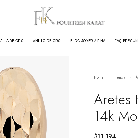
ALLA DE ORO
ANILLO DE ORO
BLOG JOYERÍA FINA
FAQ PREGUN
Home
Tienda
A
Aretes
14k Mo
$
11,194