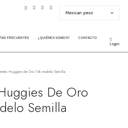
TAS FRECUENTES
¿QUIÉNES SOMOS?
CONTACTO
Login
retes Huggies de Oro 14k modelo Semilla
 Huggies De Oro
delo Semilla