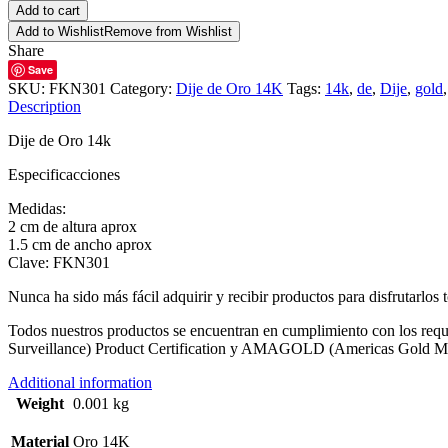
Add to cart
Add to Wishlist
Remove from Wishlist
Share
Save
SKU:
FKN301
Category:
Dije de Oro 14K
Tags:
14k
,
de
,
Dije
,
gold
Description
Dije de Oro 14k
Especificacciones
Medidas:
2 cm de altura aprox
1.5 cm de ancho aprox
Clave: FKN301
Nunca ha sido más fácil adquirir y recibir productos para disfrutarlos
Todos nuestros productos se encuentran en cumplimiento con los requ
Surveillance) Product Certification y AMAGOLD (Americas Gold Man
Additional information
Weight
0.001 kg
Material
Oro 14K