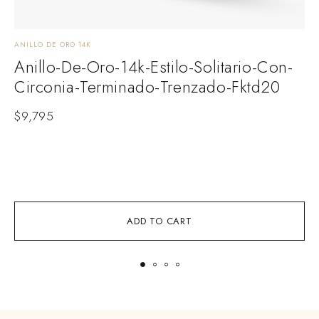
ANILLO DE ORO 14K
A
Anillo-De-Oro-14k-Estilo-Solitario-Con-
Circonia-Terminado-Trenzado-Fktd20
$
9,795
ADD TO CART