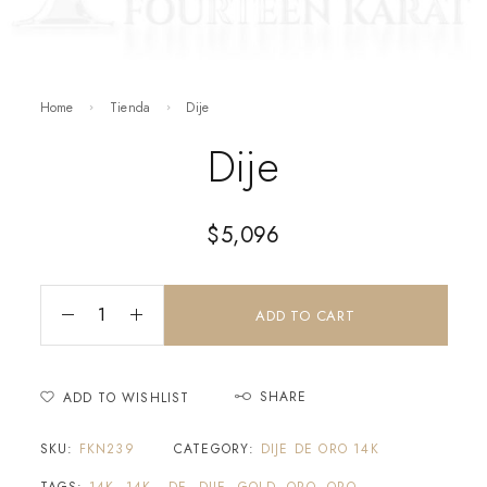
Home
Tienda
Dije
Dije
$
5,096
ADD TO CART
SHARE
ADD TO WISHLIST
SKU:
FKN239
CATEGORY:
DIJE DE ORO 14K
TAGS:
14K
,
14K,
,
DE
,
DIJE
,
GOLD
,
ORO
,
ORO,