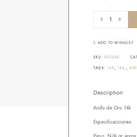
ADD TO WISHLIST
SKU:
FKD248
CA
TAGS:
14K
,
14K,
,
ANI
Description
Anillo de Oro 14k
Especificacciones
Peso: N/A gr aprox