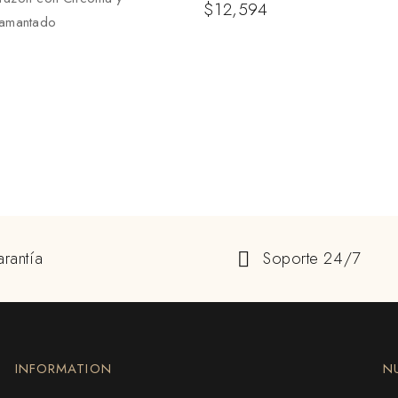
$
12,594
iamantado
rantía
Soporte 24/7
INFORMATION
N