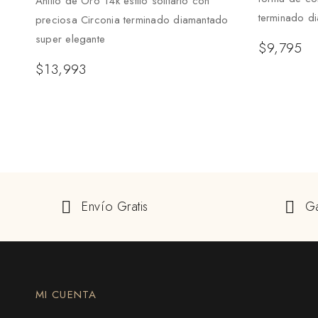
Anillo de Oro 14k estilo solitario con
terminado d
preciosa Circonia terminado diamantado
super elegante
$
9,795
$
13,993
Envío Gratis
Ga
MI CUENTA