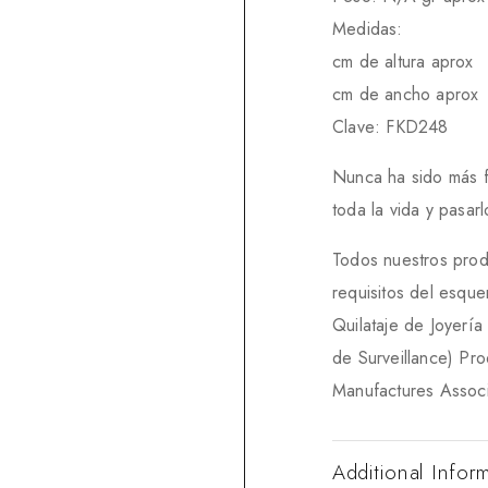
Medidas:
cm de altura aprox
cm de ancho aprox
Clave: FKD248
Nunca ha sido más fác
toda la vida y pasa
Todos nuestros prod
requisitos del esqu
Quilataje de Joyerí
de Surveillance) Pr
Manufactures Associ
Additional Infor