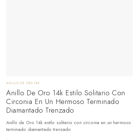
ANILLO DE ORO 14K
A
Anillo De Oro 14k Estilo Solitario Con
Circonia En Un Hermoso Terminado
Diamantado Trenzado
A
t
Anillo de Oro 14k estilo solitario con circonia en un hermoso
terminado diamantado trenzado