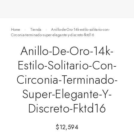
Home
Tienda
Anillo-de-Oro-14k-estilo-solitario-con-
Circonia-terminado-super-elegante-y-discreto-fktd16
Anillo-De-Oro-14k-
Estilo-Solitario-Con-
Circonia-Terminado-
Super-Elegante-Y-
Discreto-Fktd16
$
12,594