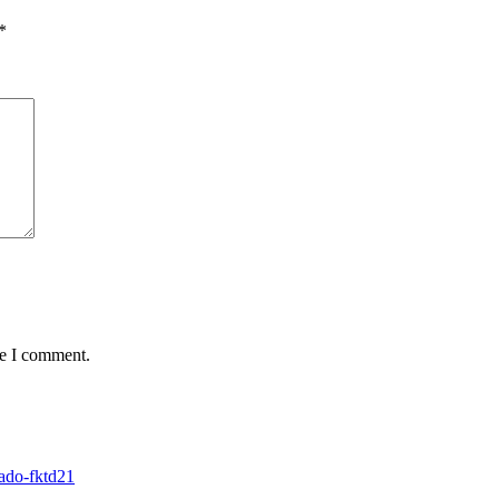
*
me I comment.