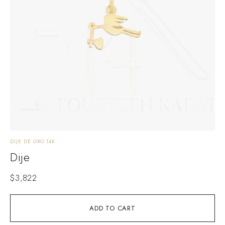
DIJE DE ORO 14K
Dije
$
3,822
ADD TO CART