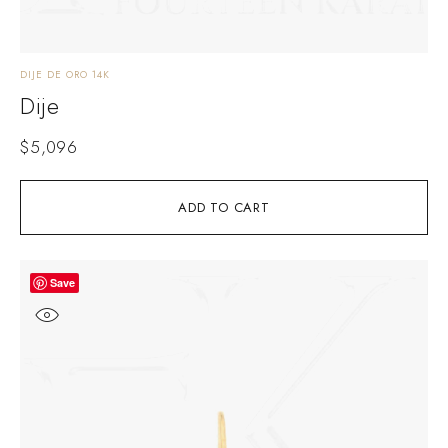
DIJE DE ORO 14K
Dije
$
5,096
ADD TO CART
Save