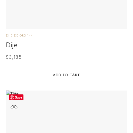
DIJE DE ORO 14K
Dije
$
3,185
ADD TO CART
Save