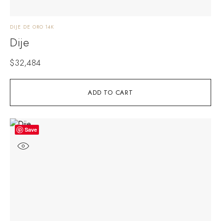
DIJE DE ORO 14K
Dije
$
32,484
ADD TO CART
Save