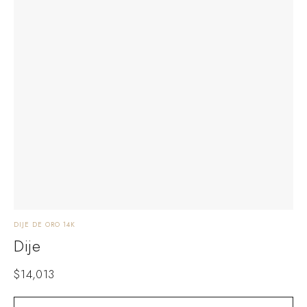
DIJE DE ORO 14K
Dije
$
14,013