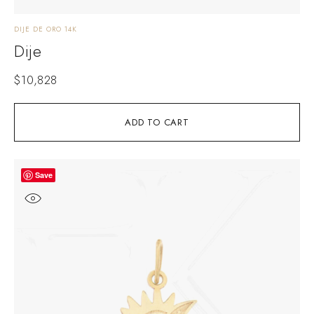
DIJE DE ORO 14K
Dije
$
10,828
ADD TO CART
Save