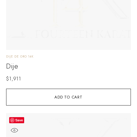
DIJE DE ORO 14K
Dije
$
1,911
ADD TO CART
Save