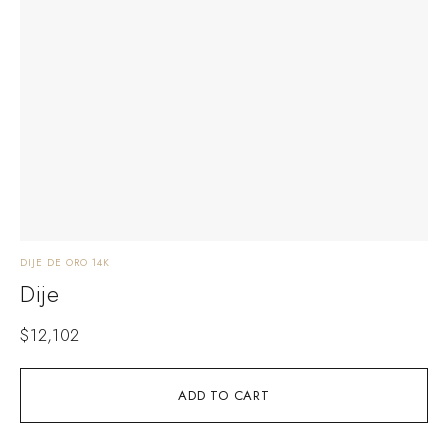
DIJE DE ORO 14K
Dije
$
12,102
ADD TO CART