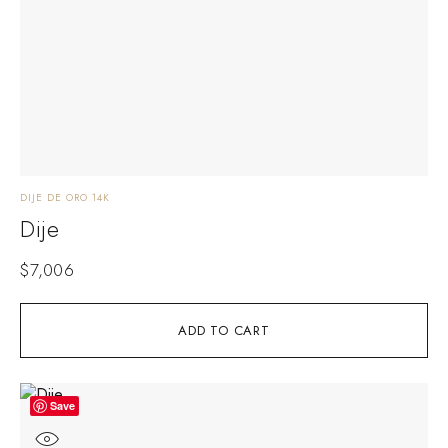
DIJE DE ORO 14K
Dije
$
7,006
ADD TO CART
Save