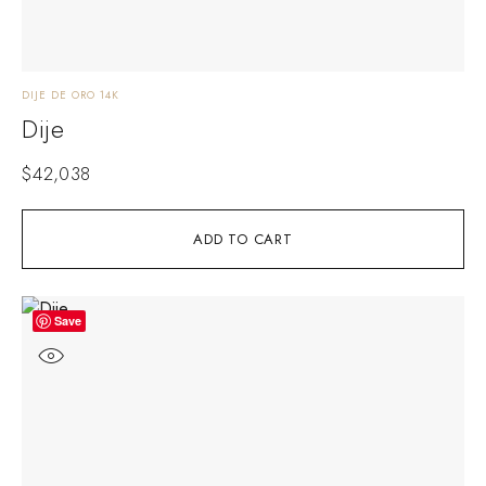
DIJE DE ORO 14K
Dije
$
42,038
ADD TO CART
Save