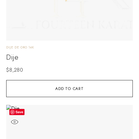
DIJE DE ORO 14K
Dije
$
8,280
ADD TO CART
Save