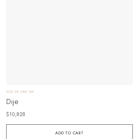
DIJE DE ORO 14K
Dije
$
10,828
ADD TO CART