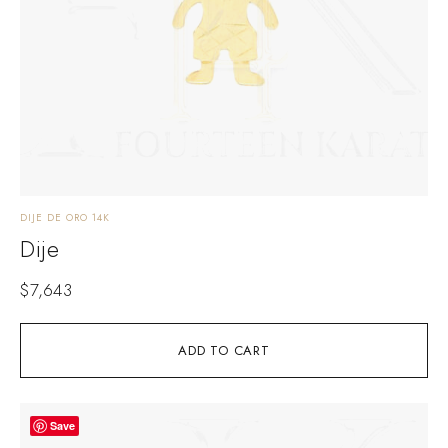
DIJE DE ORO 14K
Dije
$
7,643
ADD TO CART
Save