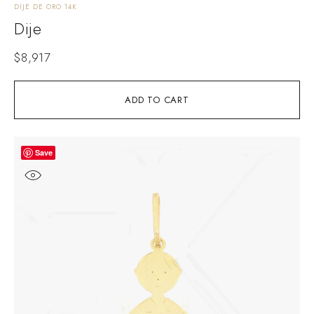
DIJE DE ORO 14K
Dije
$
8,917
ADD TO CART
Save