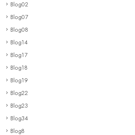
Blog02
Blog07
Blog08
Blog14
Blog17
Blog18
Blog19
Blog22
Blog23
Blog34
Blog8