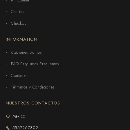
Carrito
Checkout
INFORMATION
¿Quiénes Somos?
FAQ Preguntas Frecuentes
Contacto
Términos y Condiciones
NUESTROS CONTACTOS
Mexico
5557267302