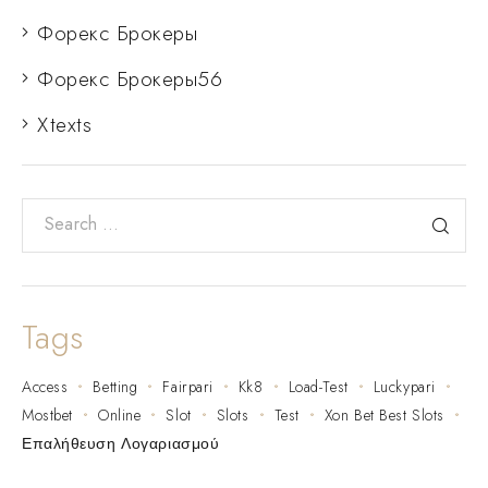
Форекс Брокеры
Форекс Брокеры56
Хtexts
Tags
Access
Betting
Fairpari
Kk8
Load-Test
Luckypari
Mostbet
Online
Slot
Slots
Test
Xon Bet Best Slots
Επαλήθευση Λογαριασμού