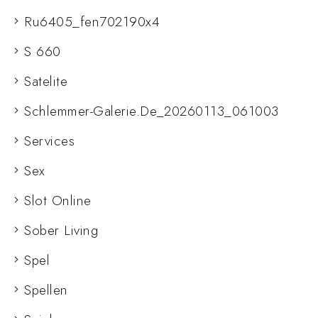
Ru6405_fen702190x4
S 660
Satelite
Schlemmer-Galerie.de_20260113_061003
Services
Sex
Slot Online
Sober Living
Spel
Spellen