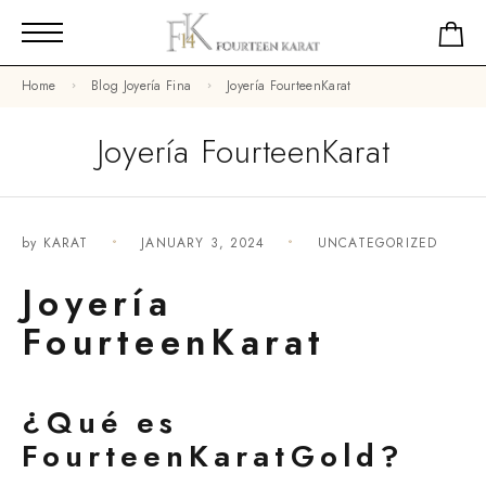
Home
Blog Joyería Fina
Joyería FourteenKarat
Joyería FourteenKarat
by
KARAT
JANUARY 3, 2024
UNCATEGORIZED
Joyería
FourteenKarat
¿
Qué es
FourteenKaratGold?