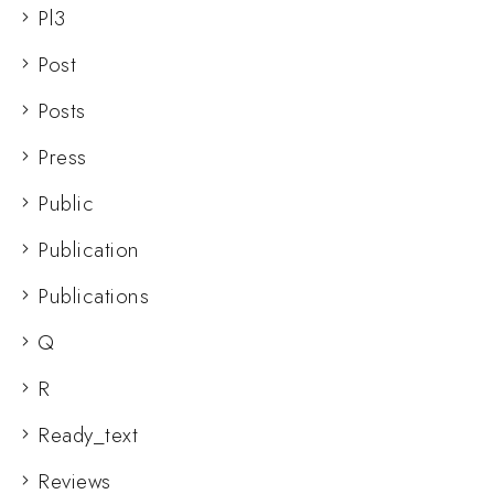
Pl3
Post
Posts
Press
Public
Publication
Publications
Q
R
Ready_text
Reviews