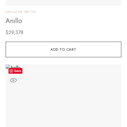
ANILLO DE ORO 14K
Anillo
$
29,378
ADD TO CART
Save