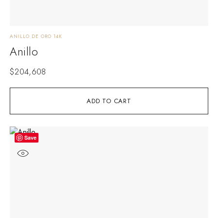
ANILLO DE ORO 14K
Anillo
$
204,608
ADD TO CART
Save