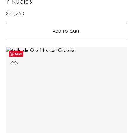
Y Rubíes
$
31,253
ADD TO CART
Save